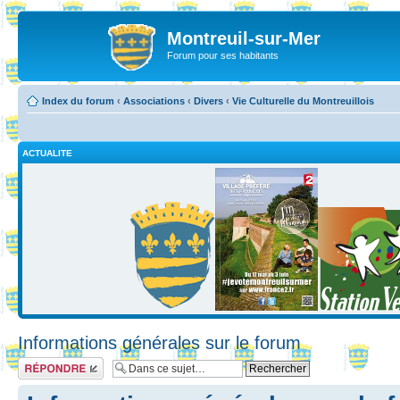
Montreuil-sur-Mer
Forum pour ses habitants
Index du forum
‹
Associations
‹
Divers
‹
Vie Culturelle du Montreuillois
ACTUALITE
Informations générales sur le forum
Répondre