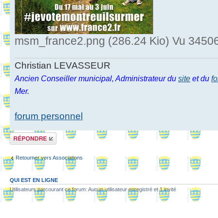
msm_france2.png (286.24 Kio) Vu 34506
Christian LEVASSEUR
Ancien Conseiller municipal, Administrateur du
site
et du
f
Mer.
forum personnel
Répondre
Retourner vers Associations
QUI EST EN LIGNE
Utilisateurs parcourant ce forum: Aucun utilisateur enregistré et 1 invité