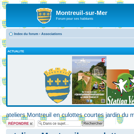
Montreuil-sur-Mer
Forum pour ses habitants
Index du forum
‹
Associations
ACTUALITE
ateliers Montreuil en culottes courtes jardin du 
Répondre