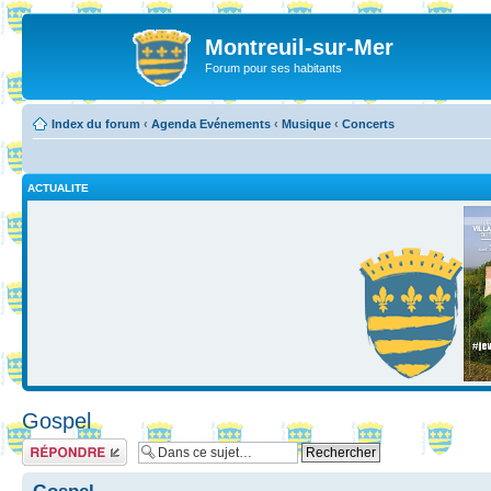
Montreuil-sur-Mer
Forum pour ses habitants
Index du forum
‹
Agenda Evénements
‹
Musique
‹
Concerts
ACTUALITE
Gospel
Répondre