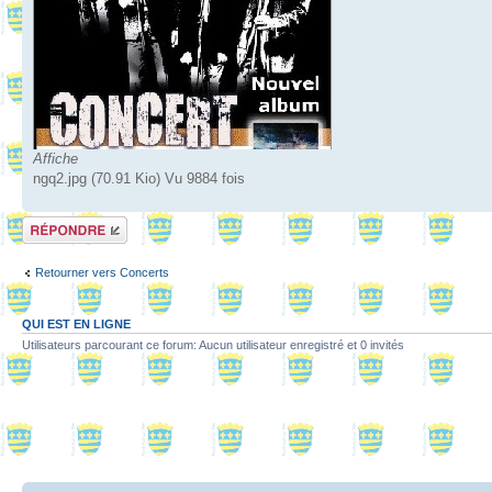
Affiche
ngq2.jpg (70.91 Kio) Vu 9884 fois
Répondre
Retourner vers Concerts
QUI EST EN LIGNE
Utilisateurs parcourant ce forum: Aucun utilisateur enregistré et 0 invités