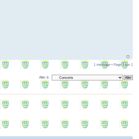
1 message • Page
1
sur
1
Aller à: