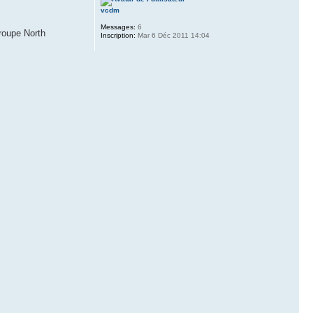
vcdm
Messages:
6
roupe North
Inscription:
Mar 6 Déc 2011 14:04