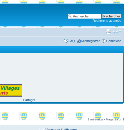
Recherche avancée
FAQ
M’enregistrer
Connexion
Partager
1 message • Page
1
sur
1