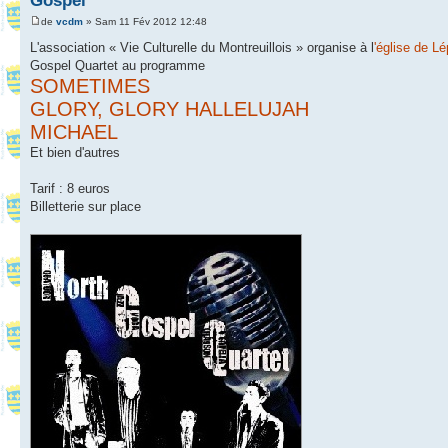
Gospel
de
vcdm
» Sam 11 Fév 2012 12:48
L'association « Vie Culturelle du Montreuillois » organise à l
'église de Lé
Gospel Quartet au programme
SOMETIMES
GLORY, GLORY HALLELUJAH
MICHAEL
Et bien d'autres
Tarif : 8 euros
Billetterie sur place