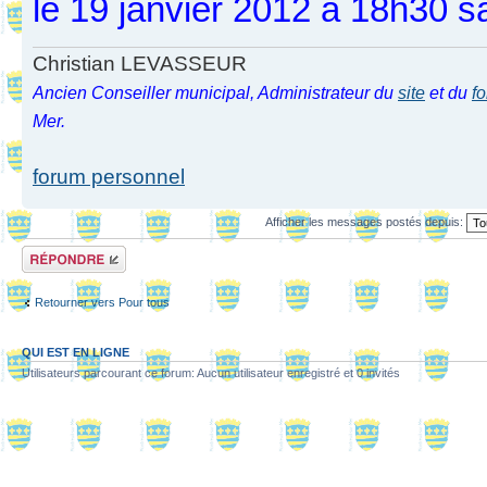
le 19 janvier 2012 à 18h30 s
Christian LEVASSEUR
Ancien Conseiller municipal, Administrateur du
site
et du
f
Mer.
forum personnel
Afficher les messages postés depuis:
Répondre
Retourner vers Pour tous
QUI EST EN LIGNE
Utilisateurs parcourant ce forum: Aucun utilisateur enregistré et 0 invités