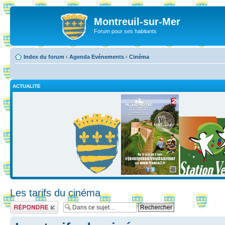
Montreuil-sur-Mer
Forum pour ses habitants
Index du forum
‹
Agenda Evénements
‹
Cinéma
ACTUALITE
Les tarifs du cinéma
Répondre