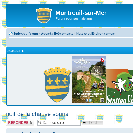
Montreuil-sur-Mer
Forum pour ses habitants
Index du forum
‹
Agenda Evénements
‹
Nature et Environnement
ACTUALITE
nuit de la chauve souris
Répondre