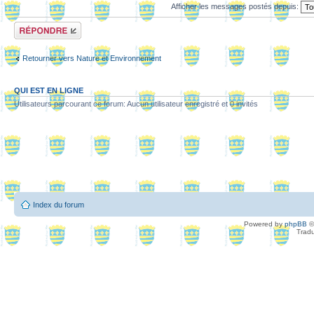
Afficher les messages postés depuis:
Répondre
Retourner vers Nature et Environnement
QUI EST EN LIGNE
Utilisateurs parcourant ce forum: Aucun utilisateur enregistré et 0 invités
Index du forum
Powered by
phpBB
©
Tradu