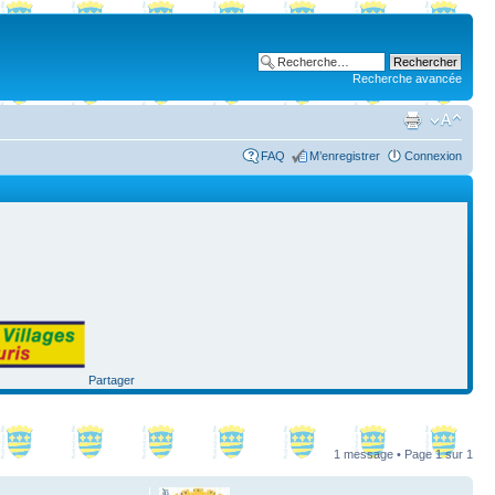
Recherche avancée
FAQ
M’enregistrer
Connexion
Partager
1 message • Page
1
sur
1