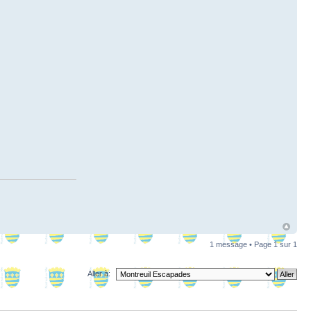
1 message • Page
1
sur
1
Aller à: