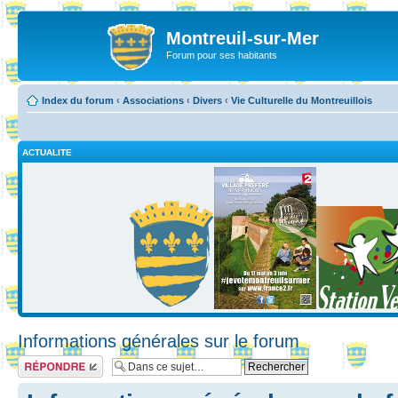
Montreuil-sur-Mer
Forum pour ses habitants
Index du forum
‹
Associations
‹
Divers
‹
Vie Culturelle du Montreuillois
ACTUALITE
Informations générales sur le forum
Répondre