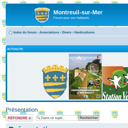
Montreuil-sur-Mer
Forum pour ses habitants
Index du forum
‹
Associations
‹
Divers
‹
Hardicultures
ACTUALITE
Présentation
Répondre