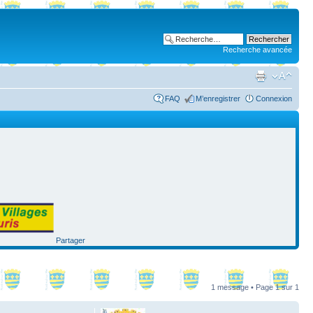
Recherche avancée
FAQ
M’enregistrer
Connexion
Partager
1 message • Page
1
sur
1