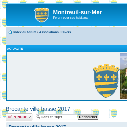
Montreuil-sur-Mer
Forum pour ses habitants
Index du forum
‹
Associations
‹
Divers
ACTUALITE
Brocante ville basse 2017
Répondre