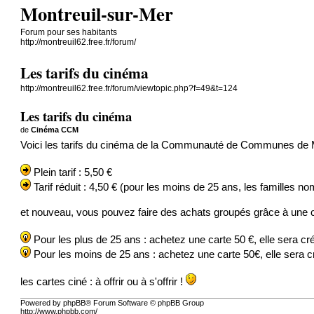
Montreuil-sur-Mer
Forum pour ses habitants
http://montreuil62.free.fr/forum/
Les tarifs du cinéma
http://montreuil62.free.fr/forum/viewtopic.php?f=49&t=124
Les tarifs du cinéma
de
Cinéma CCM
Voici les tarifs du cinéma de la Communauté de Communes de M
Plein tarif : 5,50 €
Tarif réduit : 4,50 € (pour les moins de 25 ans, les familles 
et nouveau, vous pouvez faire des achats groupés grâce à une 
Pour les plus de 25 ans : achetez une carte 50 €, elle sera cré
Pour les moins de 25 ans : achetez une carte 50€, elle sera cré
les cartes ciné : à offrir ou à s'offrir !
Powered by phpBB® Forum Software © phpBB Group
http://www.phpbb.com/