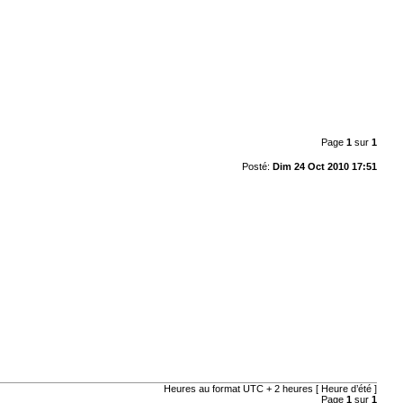
Page
1
sur
1
Posté:
Dim 24 Oct 2010 17:51
Heures au format UTC + 2 heures [ Heure d’été ]
Page
1
sur
1