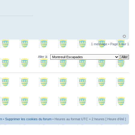
1 message • Page
1
sur
1
Aller à:
um
•
Supprimer les cookies du forum
• Heures au format UTC + 2 heures [ Heure d’été ]