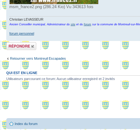
msm_france2.png (286.24 Kio) Vu 343613 fois
Christian LEVASSEUR
Ancien Conseiller municipal, Administrateur du
site
et du
forum
sur la commune de Montreuil-sur-Me
forum personnel
Répondre
Retourner vers Montreuil Escapades
QUI EST EN LIGNE
Utilisateurs parcourant ce forum: Aucun utilisateur enregistré et 2 invités
Index du forum