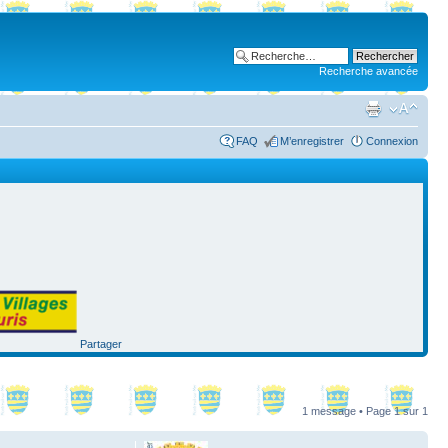
Recherche avancée
FAQ
M’enregistrer
Connexion
Partager
1 message • Page
1
sur
1