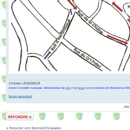
Christian LEVASSEUR
Ancien Conseiller municipal, Administrateur du
site
et du
forum
sur la commune de Montreuil-sur-Me
forum personnel
Affi
Répondre
Retourner vers Montreuil Escapades