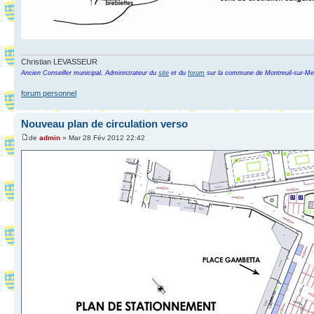
Christian LEVASSEUR
Ancien Conseiller municipal, Administrateur du
site
et du
forum
sur la commune de Montreuil-sur-Me
forum personnel
Nouveau plan de circulation verso
de
admin
» Mar 28 Fév 2012 22:42