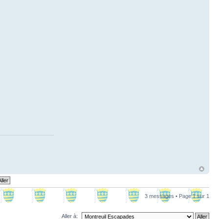
3 messages • Page
1
sur
1
Aller à: