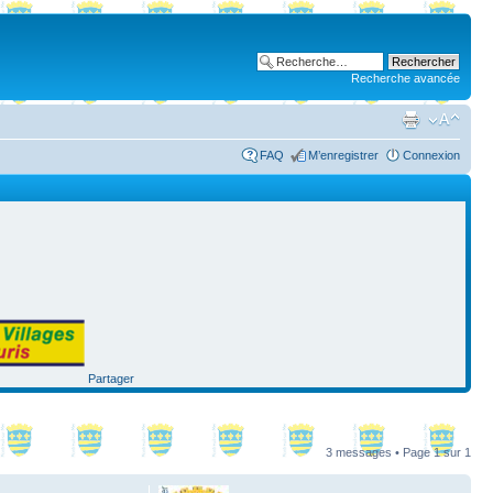
Recherche avancée
FAQ
M’enregistrer
Connexion
Partager
3 messages • Page
1
sur
1