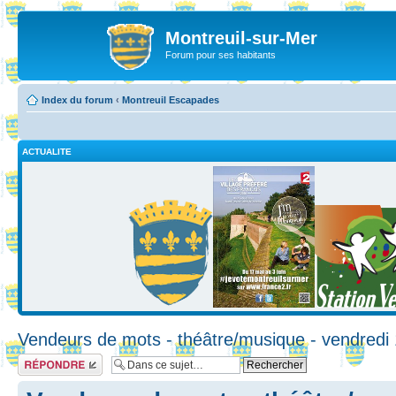
Montreuil-sur-Mer
Forum pour ses habitants
Index du forum
‹
Montreuil Escapades
ACTUALITE
Vendeurs de mots - théâtre/musique - vendredi 
Répondre