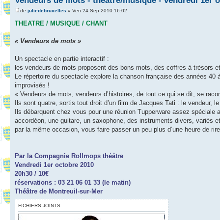
Vendeurs de mots - théâtre/musique - vendredi 1er 
de
juliedebruxelles
» Ven 24 Sep 2010 16:02
THEATRE / MUSIQUE / CHANT
« Vendeurs de mots »
Un spectacle en partie interactif :
les vendeurs de mots proposent des bons mots, des coffres à trésors et c
Le répertoire du spectacle explore la chanson française des années 40 à
improvisés !
« Vendeurs de mots, vendeurs d’histoires, de tout ce qui se dit, se rac
Ils sont quatre, sortis tout droit d’un film de Jacques Tati : le vendeur, l
Ils débarquent chez vous pour une réunion Tupperware assez spéciale av
accordéon, une guitare, un saxophone, des instruments divers, variés et
par la même occasion, vous faire passer un peu plus d’une heure de ri
Par la Compagnie Rollmops théâtre
Vendredi 1er octobre 2010
20h30 / 10€
réservations : 03 21 06 01 33 (le matin)
Théâtre de Montreuil-sur-Mer
FICHIERS JOINTS