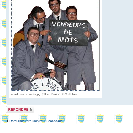
vendeurs de mots.jpg (20.43 Kio) Vu 37920 fois
Répondre
Retourner vers Montreuil Escapades