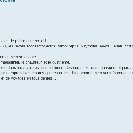
octobre
’est le public qui choisit !
 60, les textes sont tantôt écrits, tantôt repris (Raymond Devos, Jehan Rict
onte ou bien se chante…
e magasinier, le chauffeur, et le quatrième.
ec dans leurs valises, des histoires, des surprises, des chansons, et puis a
 plus improbables les uns que les autres. Ils comptent bien vous fourguer le
re et de voyages en tous genres… »