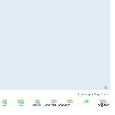
1 message • Page
1
sur
1
Aller à: