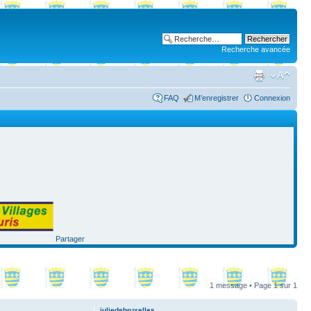
Recherche avancée
FAQ
M’enregistrer
Connexion
Partager
1 message • Page
1
sur
1
juliedebruxelles