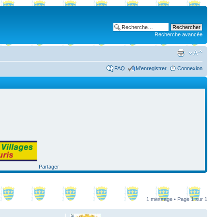
Recherche avancée
FAQ
M’enregistrer
Connexion
Partager
1 message • Page
1
sur
1