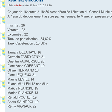
Résultat élections
de
admin
» Mer 31 Mar 2010 23:20
Ce jour de 16heures à 18h30 s'est déroulée l’élection du Conseil Munici
A l'issu du dépouillement assuré par les jeunes, le Maire, en présence de
Inscrits : 26
Votants : 22
Exprimés : 22
Taux de participation : 84,62%
Taux d’abstention : 15,38%
Tamara DELAHAYE 16
Germain FABRYCZNY 21
Quentin FAUVERGUE 20
Flore-Anne GRÉBANT 19
Olivier HERMAND 18
Flore LEQUEUX 21
Marine LEVIEL 14
Eliane MULLEN 12 non élue
Maëva PLANCKE 15
Marion PLANCKE 13
Rénald POCHET 19
Anaïs SAINT-POL 19
Rémy VIGNAUX 22