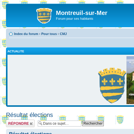
Montreuil-sur-Mer
Forum pour ses habitants
Index du forum
‹
Pour tous
‹
CMJ
ACTUALITE
Résultat élections
Répondre