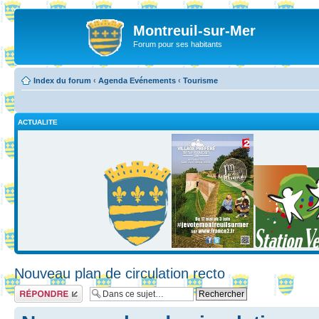
Montreuil-sur-Mer
Forum pour ses habitants
Index du forum
‹
Agenda Evénements
‹
Tourisme
ACTUALITE
Nouveau plan de circulation recto
Répondre