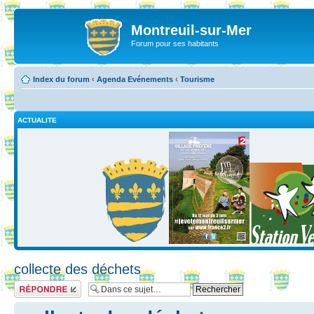
Montreuil-sur-Mer
Forum pour ses habitants
Index du forum
‹
Agenda Evénements
‹
Tourisme
ACTUALITE
collecte des déchets
Répondre