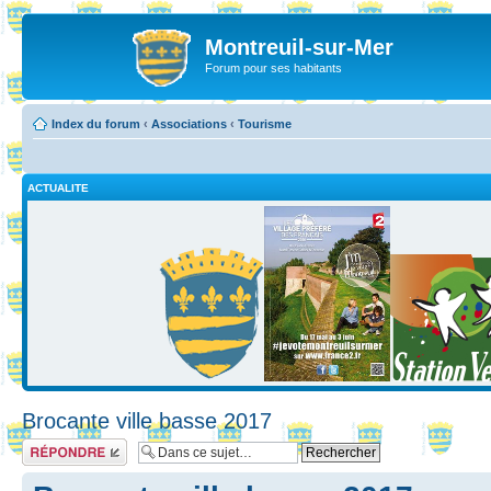
Montreuil-sur-Mer
Forum pour ses habitants
Index du forum
‹
Associations
‹
Tourisme
ACTUALITE
Brocante ville basse 2017
Répondre