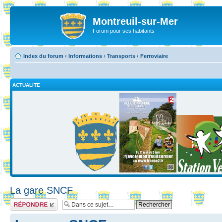
Montreuil-sur-Mer
Forum pour ses habitants
Index du forum
‹
Informations
‹
Transports
‹
Ferroviaire
ACTUALITE
La gare SNCF
Répondre