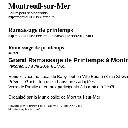
Montreuil-sur-Mer
Forum pour ses habitants
http://montreuil62.free.fr/forum/
Ramassage de printemps
http://montreuil62.free.fr/forum/viewtopic.php?f=30&t=9
Ramassage de printemps
de
test
Grand Ramassage de Printemps à Montre
vendredi 17 avril 2009 à 17h30
Rendez-vous au Local du Baby-foot en Ville Basse (3 rue St-Ge
Prévoir : Gants, tenue et chaussures adaptées.
Verre de l’amitié offert aux participants à la mairie à 19h30.
Organisé par la Municipalité de Montreuil-sur-Mer
Powered by phpBB® Forum Software © phpBB Group
http://www.phpbb.com/