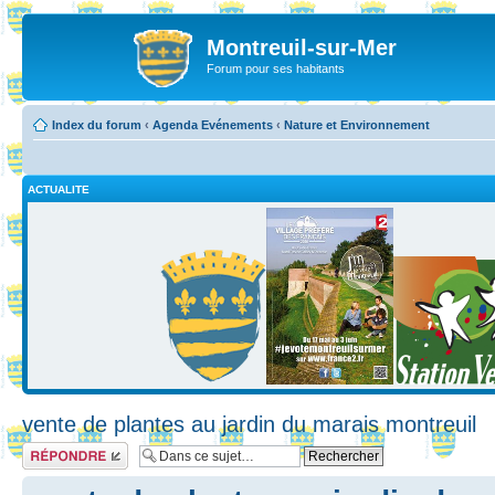
Montreuil-sur-Mer
Forum pour ses habitants
Index du forum
‹
Agenda Evénements
‹
Nature et Environnement
ACTUALITE
vente de plantes au jardin du marais montreuil
Répondre