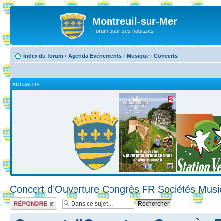
Montreuil-sur-Mer
Forum pour ses habitants
Index du forum
‹
Agenda Evénements
‹
Musique
‹
Concerts
ACTUALITE
Concert d’Ouverture Congrès FR Sociétés Musi
Répondre