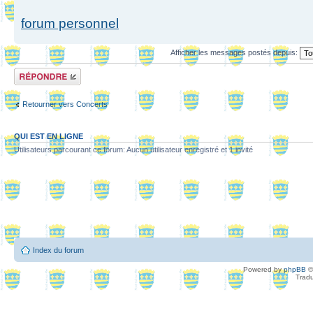
forum personnel
Afficher les messages postés depuis:
Répondre
Retourner vers Concerts
QUI EST EN LIGNE
Utilisateurs parcourant ce forum: Aucun utilisateur enregistré et 1 invité
Index du forum
Powered by
phpBB
©
Tradu