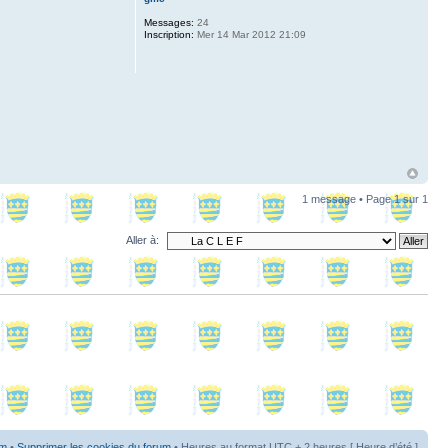
Messages:
24
Inscription:
Mer 14 Mar 2012 21:09
1 message • Page
1
sur
1
Aller à:
um
•
Supprimer les cookies du forum
• Heures au format UTC + 2 heures [ Heure d’été ]