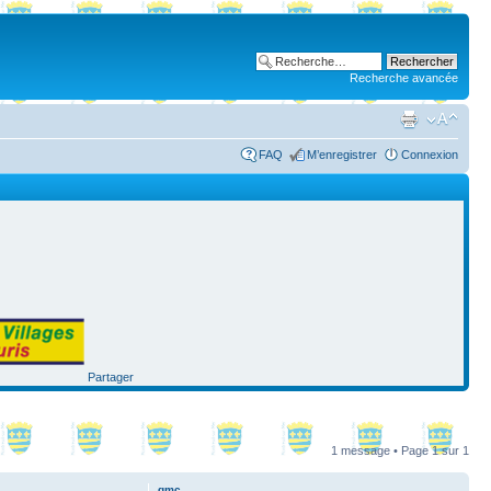
Recherche avancée
FAQ
M’enregistrer
Connexion
Partager
1 message • Page
1
sur
1
gmc