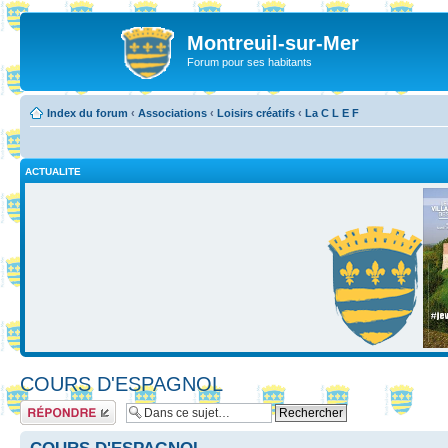
Montreuil-sur-Mer
Forum pour ses habitants
Index du forum
‹
Associations
‹
Loisirs créatifs
‹
La C L E F
ACTUALITE
COURS D'ESPAGNOL
Répondre