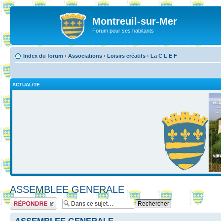
Montreuil-sur-Mer
Forum pour ses habitants
Index du forum
‹
Associations
‹
Loisirs créatifs
‹
La C L E F
ACTUALITE
ASSEMBLEE GENERALE
Répondre