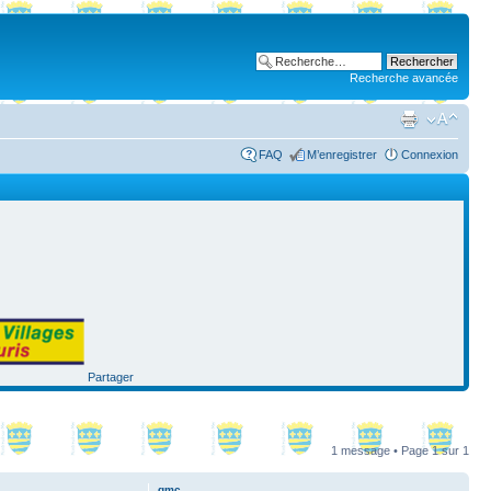
Recherche avancée
FAQ
M’enregistrer
Connexion
Partager
1 message • Page
1
sur
1
gmc