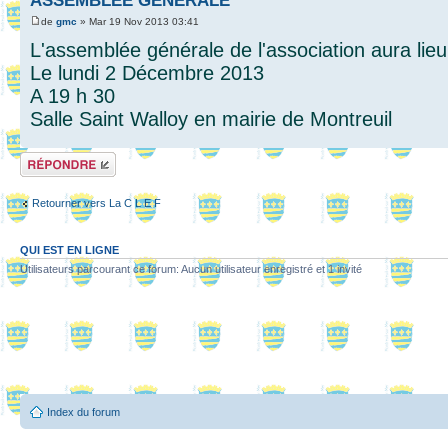
ASSEMBLEE GENERALE
de
gmc
» Mar 19 Nov 2013 03:41
L'assemblée générale de l'association aura lieu
Le lundi 2 Décembre 2013
A 19 h 30
Salle Saint Walloy en mairie de Montreuil
Répondre
Retourner vers La C L E F
QUI EST EN LIGNE
Utilisateurs parcourant ce forum: Aucun utilisateur enregistré et 1 invité
Index du forum