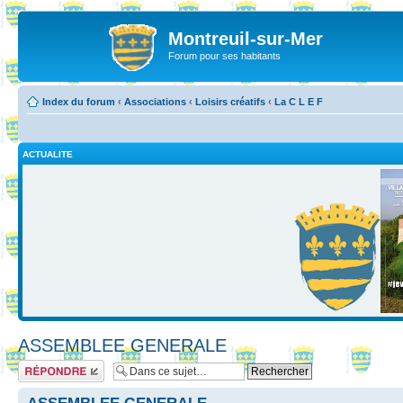
Montreuil-sur-Mer
Forum pour ses habitants
Index du forum
‹
Associations
‹
Loisirs créatifs
‹
La C L E F
ACTUALITE
ASSEMBLEE GENERALE
Répondre