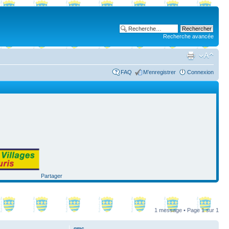
Recherche avancée
FAQ
M’enregistrer
Connexion
Partager
1 message • Page
1
sur
1
gmc