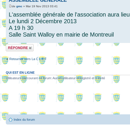
ASSEMBLEE GENERALE
de
gmc
» Mar 19 Nov 2013 03:41
L'assemblée générale de l'association aura lieu
Le lundi 2 Décembre 2013
A 19 h 30
Salle Saint Walloy en mairie de Montreuil
Répondre
Retourner vers La C L E F
QUI EST EN LIGNE
Utilisateurs parcourant ce forum: Aucun utilisateur enregistré et 1 invité
Index du forum