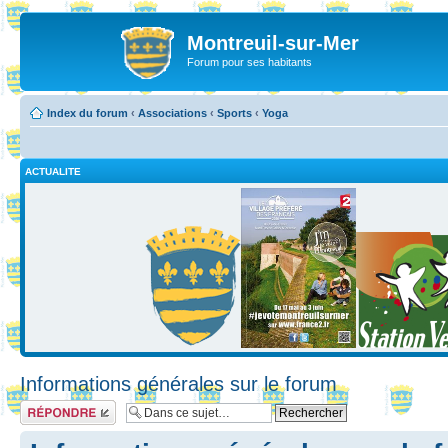
Montreuil-sur-Mer
Forum pour ses habitants
Index du forum
‹
Associations
‹
Sports
‹
Yoga
ACTUALITE
Informations générales sur le forum
Répondre