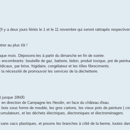
l y a deux jours fériés le 1 et le 11 novembre qui seront rattrapés respective
trer au plus tôt !
que mois. Déposons-les à partir du dimanche en fin de soirée.
s encombrants: bouteille de gaz, batterie, bidon, produit toxique, pot de peintu
icaux, par brise, frigidaire, congélateur et les tôles fibrociments.
ù la nécessité de promouvoir les services de la déchetterie.
nt jusque 18h00.
8, en direction de Campagne les Hesdin, en face du château d'eau.
e bois sous forme de meuble, les gros cartons, les vieux pots de peinture ( cire
ccumulateurs, et les déchets électriques, électroniques et électroménagers.
, sans sacs plastiques, et posons les branches à côté de la benne, toutes d