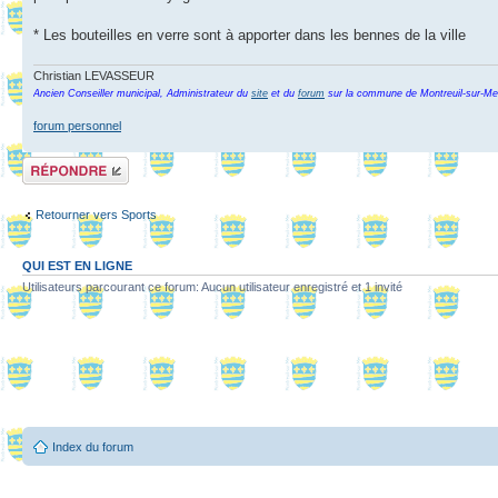
* Les bouteilles en verre sont à apporter dans les bennes de la ville
Christian LEVASSEUR
Ancien Conseiller municipal, Administrateur du
site
et du
forum
sur la commune de Montreuil-sur-Me
forum personnel
Répondre
Retourner vers Sports
QUI EST EN LIGNE
Utilisateurs parcourant ce forum: Aucun utilisateur enregistré et 1 invité
Index du forum