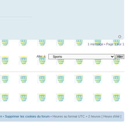
1 message • Page
1
sur
1
Aller à:
um
•
Supprimer les cookies du forum
• Heures au format UTC + 2 heures [ Heure d’été ]