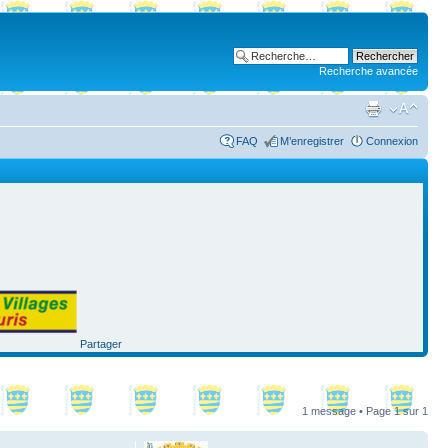
Recherche avancée
FAQ
M’enregistrer
Connexion
Partager
1 message • Page
1
sur
1