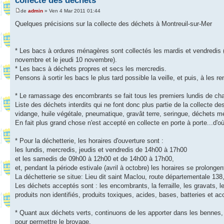
collecte des déchets
de
admin
» Ven 4 Mar 2011 01:44
Quelques précisions sur la collecte des déchets à Montreuil-sur-Mer
* Les bacs à ordures ménagères sont collectés les mardis et vendredis (I
novembre et le jeudi 10 novembre).
* Les bacs à déchets propres et secs les mercredis.
Pensons à sortir les bacs le plus tard possible la veille, et puis, à les ren
* Le ramassage des encombrants se fait tous les premiers lundis de cha
Liste des déchets interdits qui ne font donc plus partie de la collecte de
vidange, huile végétale, pneumatique, gravât terre, seringue, déchets méd
En fait plus grand chose n'est accepté en collecte en porte à porte...d'o
* Pour la déchetterie, les horaires d'ouverture sont :
les lundis, mercredis, jeudis et vendredis de 14h00 à 17h00
et les samedis de 09h00 à 12h00 et de 14h00 à 17h00,
et, pendant la période estivale (avril à octobre) les horaires se prolonge
La déchetterie se situe: Lieu dit saint Maclou, route départementale 13
Les déchets acceptés sont : les encombrants, la ferraille, les gravats, l
produits non identifiés, produits toxiques, acides, bases, batteries et a
* Quant aux déchets verts, continuons de les apporter dans les bennes
pour permettre le broyage.