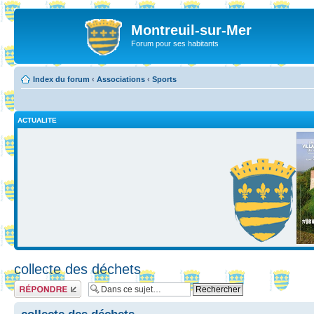
Montreuil-sur-Mer
Forum pour ses habitants
Index du forum
‹
Associations
‹
Sports
ACTUALITE
collecte des déchets
Répondre