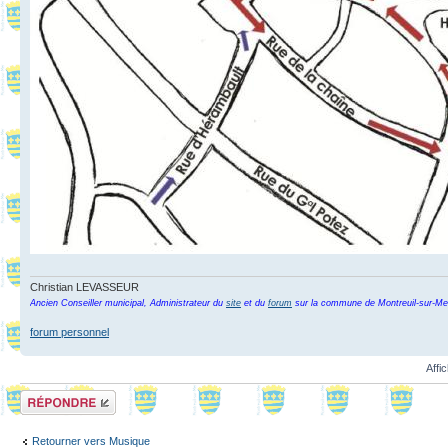
Christian LEVASSEUR
Ancien Conseiller municipal, Administrateur du
site
et du
forum
sur la commune de Montreuil-sur-Me
forum personnel
Affi
Répondre
Retourner vers Musique