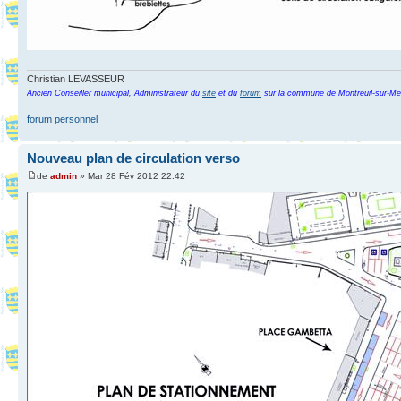
Christian LEVASSEUR
Ancien Conseiller municipal, Administrateur du
site
et du
forum
sur la commune de Montreuil-sur-Me
forum personnel
Nouveau plan de circulation verso
de
admin
» Mar 28 Fév 2012 22:42