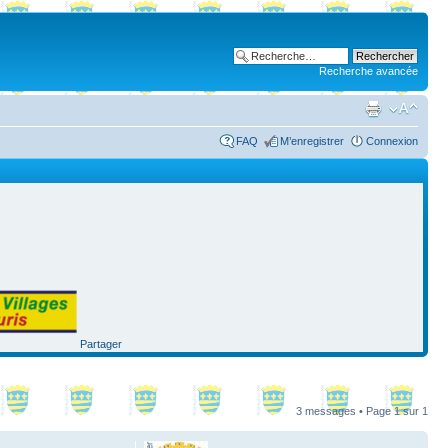
Recherche avancée
FAQ
M’enregistrer
Connexion
Partager
3 messages • Page
1
sur
1