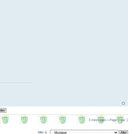
3 messages • Page
1
sur
1
Aller à: