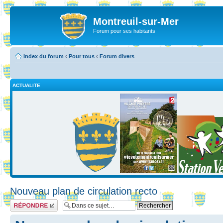
Montreuil-sur-Mer
Forum pour ses habitants
Index du forum
‹
Pour tous
‹
Forum divers
ACTUALITE
Nouveau plan de circulation recto
Répondre