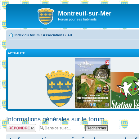
Montreuil-sur-Mer
Forum pour ses habitants
Index du forum
‹
Associations
‹
Art
ACTUALITE
Informations générales sur le forum
Répondre