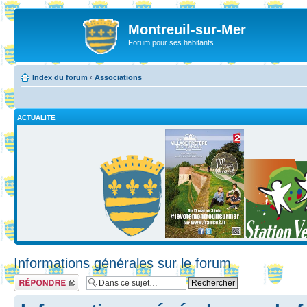
Montreuil-sur-Mer
Forum pour ses habitants
Index du forum
‹
Associations
ACTUALITE
Informations générales sur le forum
Répondre