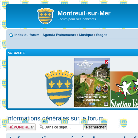
Montreuil-sur-Mer
Forum pour ses habitants
Index du forum
‹
Agenda Evénements
‹
Musique
‹
Stages
ACTUALITE
Informations générales sur le forum
Répondre