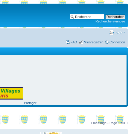
Recherche avancée
FAQ
M’enregistrer
Connexion
Partager
1 message • Page
1
sur
1