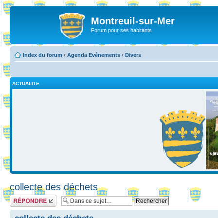
Montreuil-sur-Mer
Forum pour ses habitants
Index du forum
‹
Agenda Evénements
‹
Divers
ACTUALITE
collecte des déchets
Répondre