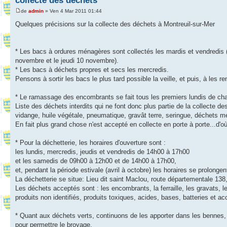
collecte des déchets
de
admin
» Ven 4 Mar 2011 01:44
Quelques précisions sur la collecte des déchets à Montreuil-sur-Mer
* Les bacs à ordures ménagères sont collectés les mardis et vendredis (I
novembre et le jeudi 10 novembre).
* Les bacs à déchets propres et secs les mercredis.
Pensons à sortir les bacs le plus tard possible la veille, et puis, à les ren
* Le ramassage des encombrants se fait tous les premiers lundis de cha
Liste des déchets interdits qui ne font donc plus partie de la collecte de
vidange, huile végétale, pneumatique, gravât terre, seringue, déchets méd
En fait plus grand chose n'est accepté en collecte en porte à porte...d'o
* Pour la déchetterie, les horaires d'ouverture sont :
les lundis, mercredis, jeudis et vendredis de 14h00 à 17h00
et les samedis de 09h00 à 12h00 et de 14h00 à 17h00,
et, pendant la période estivale (avril à octobre) les horaires se prolonge
La déchetterie se situe: Lieu dit saint Maclou, route départementale 13
Les déchets acceptés sont : les encombrants, la ferraille, les gravats, l
produits non identifiés, produits toxiques, acides, bases, batteries et a
* Quant aux déchets verts, continuons de les apporter dans les bennes
pour permettre le broyage.