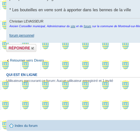
* Les bouteilles en verre sont à apporter dans les bennes de la ville
Christian LEVASSEUR
Ancien Conseiller municipal, Administrateur du
site
et du
forum
sur la commune de Montreuil-sur-Me
forum personnel
Répondre
Retourner vers Divers
QUI EST EN LIGNE
Utilisateurs parcourant ce forum: Aucun utilisateur enregistré et 1 invité
Index du forum