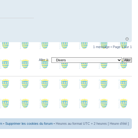
1 message • Page
1
sur
1
Aller à:
um
•
Supprimer les cookies du forum
• Heures au format UTC + 2 heures [ Heure d’été ]