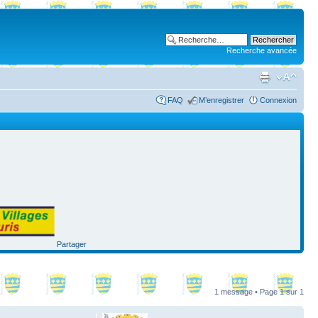
Recherche avancée
FAQ
M’enregistrer
Connexion
Partager
1 message • Page
1
sur
1