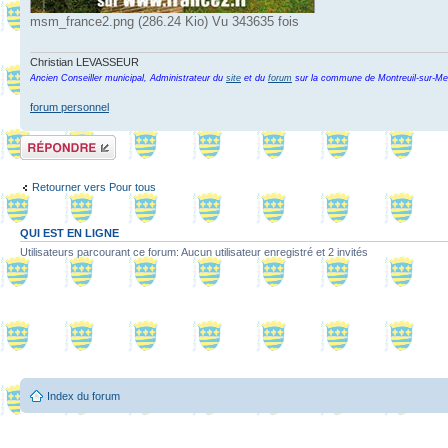
msm_france2.png (286.24 Kio) Vu 343635 fois
Christian LEVASSEUR
Ancien Conseiller municipal, Administrateur du
site
et du
forum
sur la commune de Montreuil-sur-Me
forum personnel
Répondre
Retourner vers Pour tous
QUI EST EN LIGNE
Utilisateurs parcourant ce forum: Aucun utilisateur enregistré et 2 invités
Index du forum