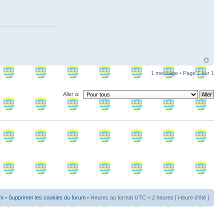
1 message • Page
1
sur
1
Aller à:
um
•
Supprimer les cookies du forum
• Heures au format UTC + 2 heures [ Heure d’été ]