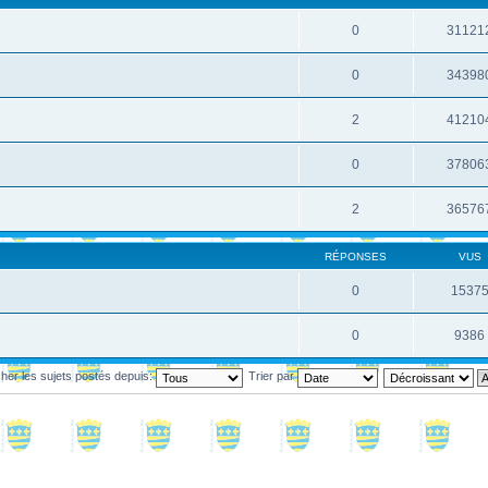
0
31121
0
34398
2
41210
0
37806
2
36576
RÉPONSES
VUS
0
1537
0
9386
cher les sujets postés depuis:
Trier par