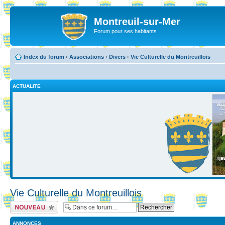
Montreuil-sur-Mer
Forum pour ses habitants
Index du forum
‹
Associations
‹
Divers
‹
Vie Culturelle du Montreuillois
ACTUALITE
Vie Culturelle du Montreuillois
Ecrire un nouveau
sujet
ANNONCES