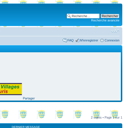
Recherche avancée
FAQ
M’enregistrer
Connexion
Partager
2 sujets • Page
1
sur
1
DERNIER MESSAGE