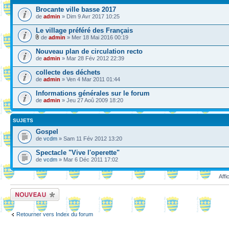
Brocante ville basse 2017
de
admin
» Dim 9 Avr 2017 10:25
Le village préféré des Français
de
admin
» Mer 18 Mai 2016 00:19
Nouveau plan de circulation recto
de
admin
» Mar 28 Fév 2012 22:39
collecte des déchets
de
admin
» Ven 4 Mar 2011 01:44
Informations générales sur le forum
de
admin
» Jeu 27 Aoû 2009 18:20
SUJETS
Gospel
de
vcdm
» Sam 11 Fév 2012 13:20
Spectacle "Vive l'operette"
de
vcdm
» Mar 6 Déc 2011 17:02
Affi
Ecrire un nouveau
sujet
Retourner vers Index du forum