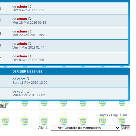
de
admin
2
Dim 9 Avr 2017 10:25
de
admin
0
Mer 18 Mai 2016 00:19
de
admin
4
Mer 22 Aoû 2012 19:26
de
admin
3
Ven 4 Mar 2011 01:44
de
admin
7
Dim 9 Avr 2017 10:56
DERNIER MESSAGE
de
vcdm
5
Sam 11 Fév 2012 13:20
de
vcdm
Mar 6 Déc 2011 17:02
2 sujets • Page
1
sur
1
Aller à: