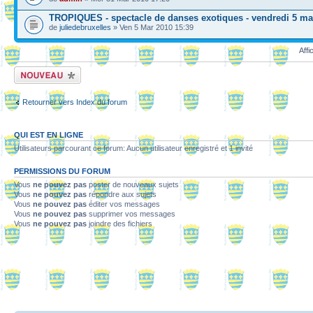
TROPIQUES - spectacle de danses exotiques - vendredi 5 ma
de
juliedebruxelles
» Ven 5 Mar 2010 15:39
Affi
Ecrire un nouveau
sujet
Retourner vers Index du forum
QUI EST EN LIGNE
Utilisateurs parcourant ce forum: Aucun utilisateur enregistré et 1 invité
PERMISSIONS DU FORUM
Vous
ne pouvez pas
poster de nouveaux sujets
Vous
ne pouvez pas
répondre aux sujets
Vous
ne pouvez pas
éditer vos messages
Vous
ne pouvez pas
supprimer vos messages
Vous
ne pouvez pas
joindre des fichiers