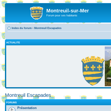
Montreuil-sur-Mer
Forum pour ses habitants
Index du forum
‹
Montreuil Escapades
ACTUALITE
Montreuil Escapades
FORUMS
Présentation