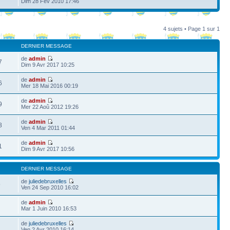
Dim 28 Fév 2010 17:46
4 sujets • Page
1
sur
1
DERNIER MESSAGE
de
admin
7
Dim 9 Avr 2017 10:25
de
admin
6
Mer 18 Mai 2016 00:19
de
admin
9
Mer 22 Aoû 2012 19:26
de
admin
8
Ven 4 Mar 2011 01:44
de
admin
1
Dim 9 Avr 2017 10:56
DERNIER MESSAGE
de
juliedebruxelles
9
Ven 24 Sep 2010 16:02
de
admin
Mar 1 Juin 2010 16:53
de
juliedebruxelles
Ven 2 Avr 2010 16:14