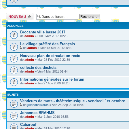
Ecrire un nouveau
sujet
ANNONCES
Brocante ville basse 2017
de
admin
» Dim 9 Avr 2017 10:25
Le village préféré des Français
de
admin
» Mer 18 Mai 2016 00:19
Nouveau plan de circulation recto
de
admin
» Mar 28 Fév 2012 22:39
collecte des déchets
de
admin
» Ven 4 Mar 2011 01:44
Informations générales sur le forum
de
admin
» Jeu 27 Aoû 2009 18:20
SUJETS
Vendeurs de mots - théâtre/musique - vendredi 1er octobre
de
juliedebruxelles
» Ven 24 Sep 2010 16:02
Johannes BRAHMS
de
admin
» Mar 1 Juin 2010 16:53
Cabarouf
de
admin
» Mer 31 Mar 2010 17:20