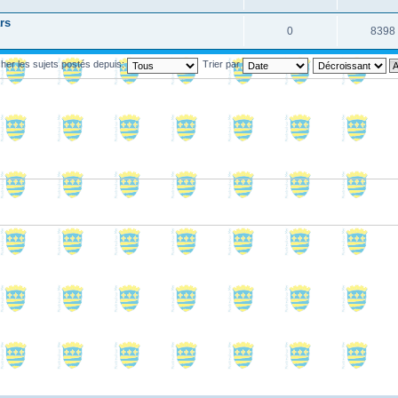
rs
0
8398
cher les sujets postés depuis:
Trier par