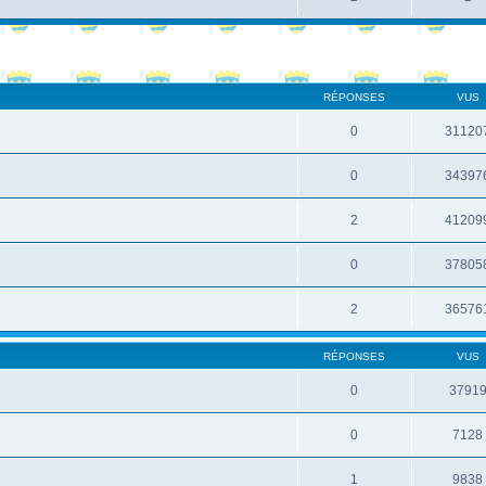
RÉPONSES
VUS
0
31120
0
34397
2
41209
0
37805
2
36576
RÉPONSES
VUS
0
3791
0
7128
1
9838