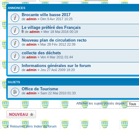
ANNONCES
Brocante ville basse 2017
de
admin
» Dim 9 Avr 2017 10:25
Le village préféré des Français
de
admin
» Mer 18 Mai 2016 00:19
Nouveau plan de circulation recto
de
admin
» Mar 28 Fév 2012 22:39
collecte des déchets
de
admin
» Ven 4 Mar 2011 01:44
Informations générales sur le forum
de
admin
» Jeu 27 Aoû 2009 18:20
SUJETS
Office de Tourisme
de
admin
» Sam 22 Mai 2010 01:33
Afficher les sujets postés depuis:
Ecrire un nouveau
sujet
Retourner vers Index du forum