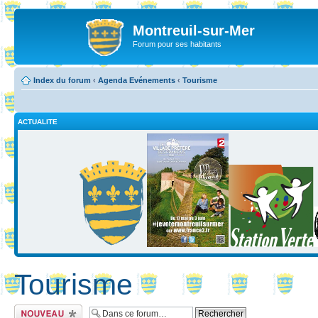
Montreuil-sur-Mer
Forum pour ses habitants
Index du forum
‹
Agenda Evénements
‹
Tourisme
ACTUALITE
Tourisme
Ecrire un nouveau
sujet