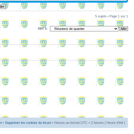
5 sujets • Page
1
sur
1
Aller à:
um
•
Supprimer les cookies du forum
• Heures au format UTC + 2 heures [ Heure d’été ]