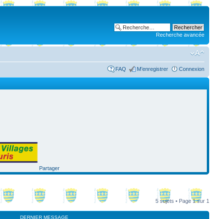
Recherche avancée
FAQ
M’enregistrer
Connexion
Partager
5 sujets • Page
1
sur
1
DERNIER MESSAGE