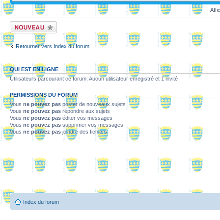
Affi
Ecrire un nouveau
sujet
Retourner vers Index du forum
QUI EST EN LIGNE
Utilisateurs parcourant ce forum: Aucun utilisateur enregistré et 1 invité
PERMISSIONS DU FORUM
Vous
ne pouvez pas
poster de nouveaux sujets
Vous
ne pouvez pas
répondre aux sujets
Vous
ne pouvez pas
éditer vos messages
Vous
ne pouvez pas
supprimer vos messages
Vous
ne pouvez pas
joindre des fichiers
Index du forum