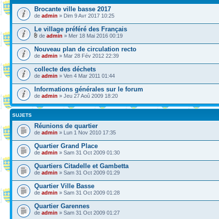
Brocante ville basse 2017
de
admin
» Dim 9 Avr 2017 10:25
Le village préféré des Français
de
admin
» Mer 18 Mai 2016 00:19
Nouveau plan de circulation recto
de
admin
» Mar 28 Fév 2012 22:39
collecte des déchets
de
admin
» Ven 4 Mar 2011 01:44
Informations générales sur le forum
de
admin
» Jeu 27 Aoû 2009 18:20
SUJETS
Réunions de quartier
de
admin
» Lun 1 Nov 2010 17:35
Quartier Grand Place
de
admin
» Sam 31 Oct 2009 01:30
Quartiers Citadelle et Gambetta
de
admin
» Sam 31 Oct 2009 01:29
Quartier Ville Basse
de
admin
» Sam 31 Oct 2009 01:28
Quartier Garennes
de
admin
» Sam 31 Oct 2009 01:27