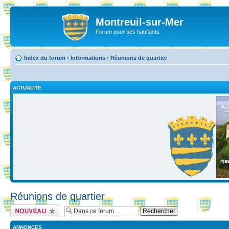
Montreuil-sur-Mer
Forum pour ses habitants
Index du forum
‹
Informations
‹
Réunions de quartier
ACTUALITE
Réunions de quartier
Ecrire un nouveau
sujet
ANNONCES