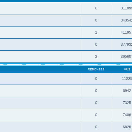
0
31109
0
34354
2
41195
0
37793
2
36560
RÉPONSES
VUS
0
1122
0
6942
0
7325
0
7408
0
6828