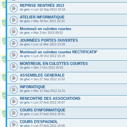
REPRISE RENTRÉE 2013
de
gmc
» Lun 16 Sep 2013 15:16
ATELIER INFORMATIQUE
de
gmc
» Mar 30 Avr 2013 10:20
Montreuil en culottes courtes
de
gmc
» Mar 2 Avr 2013 09:52
JOURNÉES PORTES OUVERTES
de
gmc
» Lun 11 Mar 2013 13:28
Montreuil en culottes courtes RECTIFICATIF
de
gmc
» Lun 29 Oct 2012 15:19
MONTREUIL EN CULOTTES COURTES
de
gmc
» Dim 7 Oct 2012 20:01
ASSEMBLEE GENERALE
de
gmc
» Jeu 27 Sep 2012 11:52
INFOMATIQUE
de
gmc
» Mer 12 Sep 2012 11:31
RENCONTRE DES ASSOCIATIONS
de
gmc
» Lun 27 Aoû 2012 16:07
COURS D'INFORMATIQUE
de
gmc
» Lun 27 Aoû 2012 16:01
COURS D'ESPAGNOL
de
gmc
» Lun 27 Aoû 2012 15:56