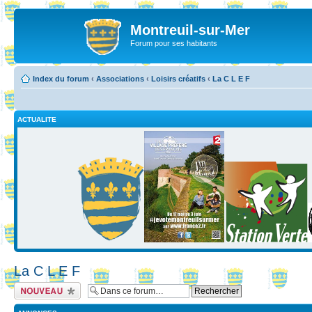
Montreuil-sur-Mer
Forum pour ses habitants
Index du forum
‹
Associations
‹
Loisirs créatifs
‹
La C L E F
ACTUALITE
La C L E F
Ecrire un nouveau
sujet