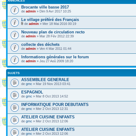
ANNONCES
Brocante ville basse 2017
de
admin
» Dim 9 Avr 2017 10:25
Le village préféré des Français
de
admin
» Mer 18 Mai 2016 00:19
Nouveau plan de circulation recto
de
admin
» Mar 28 Fév 2012 22:39
collecte des déchets
de
admin
» Ven 4 Mar 2011 01:44
Informations générales sur le forum
de
admin
» Jeu 27 Aoû 2009 18:20
SUJETS
ASSEMBLEE GENERALE
de
gmc
» Mar 19 Nov 2013 03:41
ESPAGNOL
de
gmc
» Mar 8 Oct 2013 14:52
INFORMATIQUE POUR DEBUTANTS
de
gmc
» Mer 2 Oct 2013 12:31
ATELIER CUISINE ENFANTS
de
gmc
» Mer 2 Oct 2013 12:06
ATELIER CUISINE ENFANTS
de
gmc
» Mer 2 Oct 2013 12:06