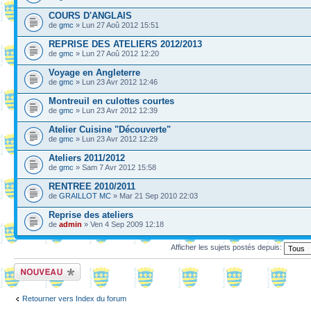
COURS D'ANGLAIS
de
gmc
» Lun 27 Aoû 2012 15:51
REPRISE DES ATELIERS 2012/2013
de
gmc
» Lun 27 Aoû 2012 12:20
Voyage en Angleterre
de
gmc
» Lun 23 Avr 2012 12:46
Montreuil en culottes courtes
de
gmc
» Lun 23 Avr 2012 12:39
Atelier Cuisine "Découverte"
de
gmc
» Lun 23 Avr 2012 12:29
Ateliers 2011/2012
de
gmc
» Sam 7 Avr 2012 15:58
RENTREE 2010/2011
de
GRAILLOT MC
» Mar 21 Sep 2010 22:03
Reprise des ateliers
de
admin
» Ven 4 Sep 2009 12:18
Afficher les sujets postés depuis:
Ecrire un nouveau
sujet
Retourner vers Index du forum