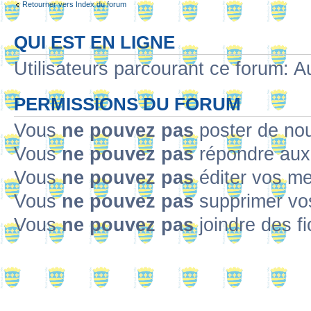
Retourner vers Index du forum
QUI EST EN LIGNE
Utilisateurs parcourant ce forum: Au
PERMISSIONS DU FORUM
Vous
ne pouvez pas
poster de no
Vous
ne pouvez pas
répondre aux
Vous
ne pouvez pas
éditer vos m
Vous
ne pouvez pas
supprimer v
Vous
ne pouvez pas
joindre des fi