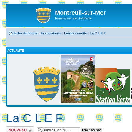
Montreuil-sur-Mer
Forum pour ses habitants
Index du forum
‹
Associations
‹
Loisirs créatifs
‹
La C L E F
ACTUALITE
La C L E F
Ecrire un nouveau
sujet