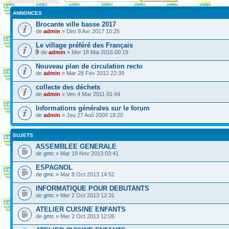
ANNONCES
Brocante ville basse 2017
de
admin
» Dim 9 Avr 2017 10:25
Le village préféré des Français
de
admin
» Mer 18 Mai 2016 00:19
Nouveau plan de circulation recto
de
admin
» Mar 28 Fév 2012 22:39
collecte des déchets
de
admin
» Ven 4 Mar 2011 01:44
Informations générales sur le forum
de
admin
» Jeu 27 Aoû 2009 18:20
SUJETS
ASSEMBLEE GENERALE
de
gmc
» Mar 19 Nov 2013 03:41
ESPAGNOL
de
gmc
» Mar 8 Oct 2013 14:52
INFORMATIQUE POUR DEBUTANTS
de
gmc
» Mer 2 Oct 2013 12:31
ATELIER CUISINE ENFANTS
de
gmc
» Mer 2 Oct 2013 12:06