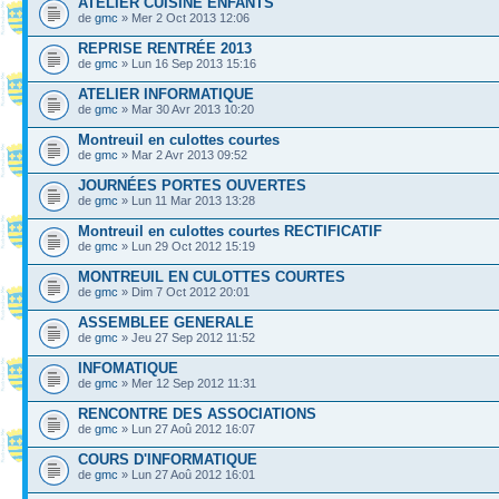
ATELIER CUISINE ENFANTS
de
gmc
» Mer 2 Oct 2013 12:06
REPRISE RENTRÉE 2013
de
gmc
» Lun 16 Sep 2013 15:16
ATELIER INFORMATIQUE
de
gmc
» Mar 30 Avr 2013 10:20
Montreuil en culottes courtes
de
gmc
» Mar 2 Avr 2013 09:52
JOURNÉES PORTES OUVERTES
de
gmc
» Lun 11 Mar 2013 13:28
Montreuil en culottes courtes RECTIFICATIF
de
gmc
» Lun 29 Oct 2012 15:19
MONTREUIL EN CULOTTES COURTES
de
gmc
» Dim 7 Oct 2012 20:01
ASSEMBLEE GENERALE
de
gmc
» Jeu 27 Sep 2012 11:52
INFOMATIQUE
de
gmc
» Mer 12 Sep 2012 11:31
RENCONTRE DES ASSOCIATIONS
de
gmc
» Lun 27 Aoû 2012 16:07
COURS D'INFORMATIQUE
de
gmc
» Lun 27 Aoû 2012 16:01