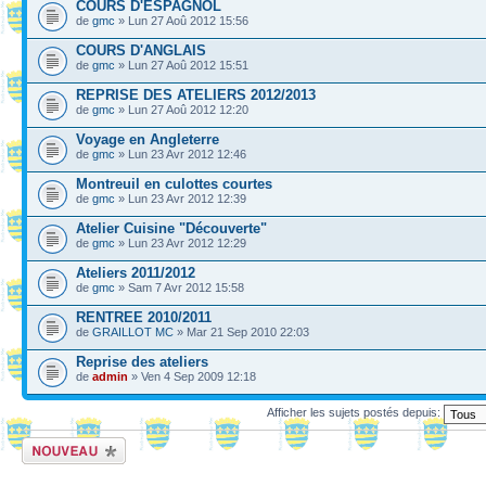
COURS D'ESPAGNOL
de
gmc
» Lun 27 Aoû 2012 15:56
COURS D'ANGLAIS
de
gmc
» Lun 27 Aoû 2012 15:51
REPRISE DES ATELIERS 2012/2013
de
gmc
» Lun 27 Aoû 2012 12:20
Voyage en Angleterre
de
gmc
» Lun 23 Avr 2012 12:46
Montreuil en culottes courtes
de
gmc
» Lun 23 Avr 2012 12:39
Atelier Cuisine "Découverte"
de
gmc
» Lun 23 Avr 2012 12:29
Ateliers 2011/2012
de
gmc
» Sam 7 Avr 2012 15:58
RENTREE 2010/2011
de
GRAILLOT MC
» Mar 21 Sep 2010 22:03
Reprise des ateliers
de
admin
» Ven 4 Sep 2009 12:18
Afficher les sujets postés depuis:
Ecrire un nouveau
sujet