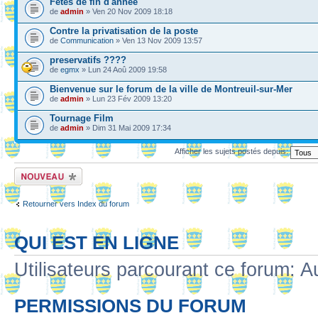
Fêtes de fin d'année
de
admin
» Ven 20 Nov 2009 18:18
Contre la privatisation de la poste
de
Communication
» Ven 13 Nov 2009 13:57
preservatifs ????
de
egmx
» Lun 24 Aoû 2009 19:58
Bienvenue sur le forum de la ville de Montreuil-sur-Mer
de
admin
» Lun 23 Fév 2009 13:20
Tournage Film
de
admin
» Dim 31 Mai 2009 17:34
Afficher les sujets postés depuis:
Ecrire un nouveau
sujet
Retourner vers Index du forum
QUI EST EN LIGNE
Utilisateurs parcourant ce forum: Au
PERMISSIONS DU FORUM