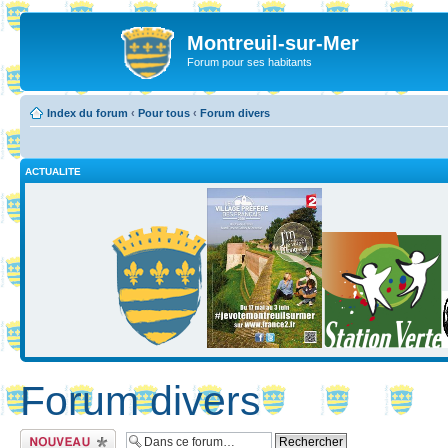
Montreuil-sur-Mer
Forum pour ses habitants
Index du forum
‹
Pour tous
‹
Forum divers
ACTUALITE
Forum divers
Ecrire un nouveau
sujet