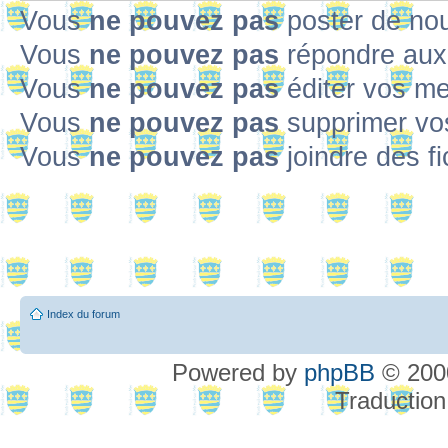
Vous
ne pouvez pas
poster de no
Vous
ne pouvez pas
répondre aux
Vous
ne pouvez pas
éditer vos m
Vous
ne pouvez pas
supprimer v
Vous
ne pouvez pas
joindre des fi
Index du forum
Powered by
phpBB
© 2000
Traduction