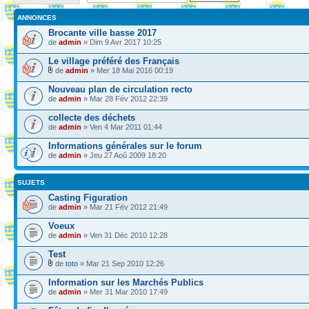
ANNONCES
Brocante ville basse 2017
de
admin
» Dim 9 Avr 2017 10:25
Le village préféré des Français
de
admin
» Mer 18 Mai 2016 00:19
Nouveau plan de circulation recto
de
admin
» Mar 28 Fév 2012 22:39
collecte des déchets
de
admin
» Ven 4 Mar 2011 01:44
Informations générales sur le forum
de
admin
» Jeu 27 Aoû 2009 18:20
SUJETS
Casting Figuration
de
admin
» Mar 21 Fév 2012 21:49
Voeux
de
admin
» Ven 31 Déc 2010 12:28
Test
de
toto
» Mar 21 Sep 2010 12:26
Information sur les Marchés Publics
de
admin
» Mer 31 Mar 2010 17:49