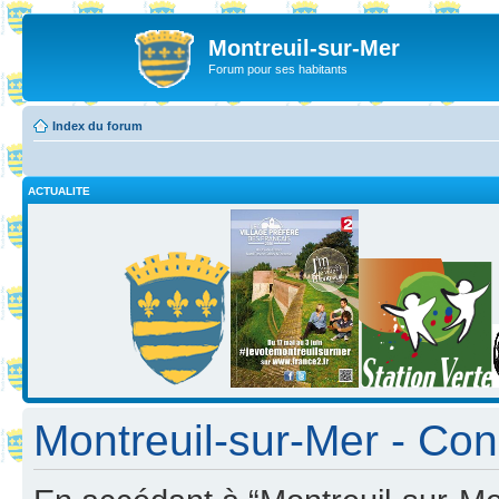
Montreuil-sur-Mer
Forum pour ses habitants
Index du forum
ACTUALITE
Montreuil-sur-Mer - Cond