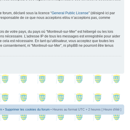
e forum, déclaré sous la licence “
General Public License
” (désigné ici par
pas responsable de ce que nous acceptons et/ou n’acceptons pas, comme
ois de votre pays, du pays où “Montreuil-sur-Mer” est hébergé ou les lois
eons nécessaire. L’adresse IP de tous les messages est enregistrée pour aider
cela est nécessaire. En tant qu’utilisateur, vous acceptez que toutes les
re consentement, ni “Montreuil-sur-Mer”, ni phpBB ne pourront être tenus
um
•
Supprimer les cookies du forum
• Heures au format UTC + 2 heures [ Heure d’été ]