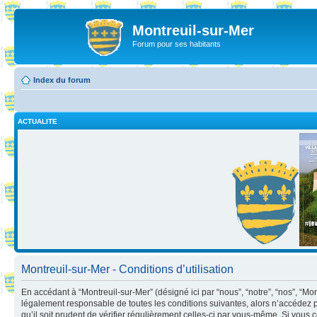
Montreuil-sur-Mer
Forum pour ses habitants
Index du forum
ACTUALITE
Montreuil-sur-Mer - Conditions d’utilisation
En accédant à “Montreuil-sur-Mer” (désigné ici par “nous”, “notre”, “nos”, “Mo
légalement responsable de toutes les conditions suivantes, alors n’accédez p
qu’il soit prudent de vérifier régulièrement celles-ci par vous-même. Si vou