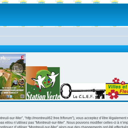
ntreuil-sur-Mer”, “http://montreuil62.free.fr/forum”), vous acceptez d’être légaleme
as et/ou n’utilisez pas “Montreuil-sur-Mer”. Nous pouvons modifier celles-ci à n’i
s continuez d’utiliser “Montreuil-sur-Mer” alors que des changements ont été effect