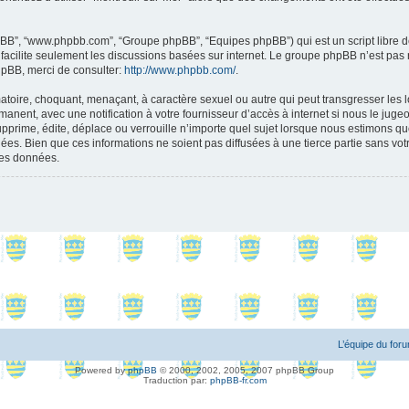
 phpBB”, “www.phpbb.com”, “Groupe phpBB”, “Equipes phpBB”) qui est un script libre d
B facilite seulement les discussions basées sur internet. Le groupe phpBB n’est 
hpBB, merci de consulter:
http://www.phpbb.com/
.
toire, choquant, menaçant, à caractère sexuel ou autre qui peut transgresser les l
anent, avec une notification à votre fournisseur d’accès à internet si nous le jug
rime, édite, déplace ou verrouille n’importe quel sujet lorsque nous estimons que 
s. Bien que ces informations ne soient pas diffusées à une tierce partie sans vot
les données.
L’équipe du for
Powered by
phpBB
© 2000, 2002, 2005, 2007 phpBB Group
Traduction par:
phpBB-fr.com