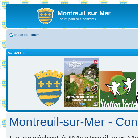
Montreuil-sur-Mer
Forum pour ses habitants
Index du forum
ACTUALITE
Montreuil-sur-Mer - Cond