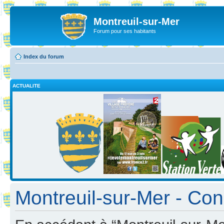
Montreuil-sur-Mer
Forum pour ses habitants
Index du forum
ACTUALITE
Montreuil-sur-Mer - Cond