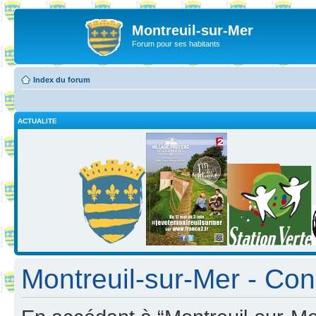
Montreuil-sur-Mer
Forum pour ses habitants
Index du forum
ACTUALITE
Montreuil-sur-Mer - Cond