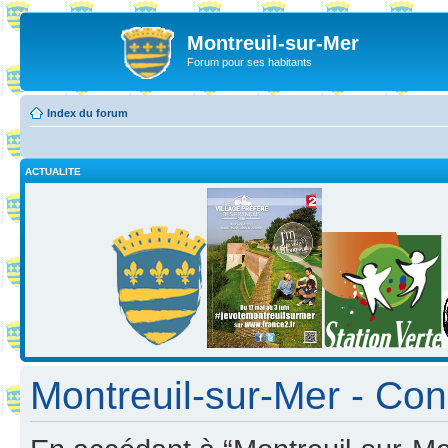
Montreuil-sur-Mer
Forum pour ses habitants
Index du forum
ACTUALITE
Montreuil-sur-Mer - Cond