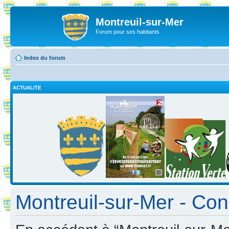
Montreuil-sur-Mer
Forum pour ses habitants
Index du forum
ACTUALITE
Montreuil-sur-Mer - Cond